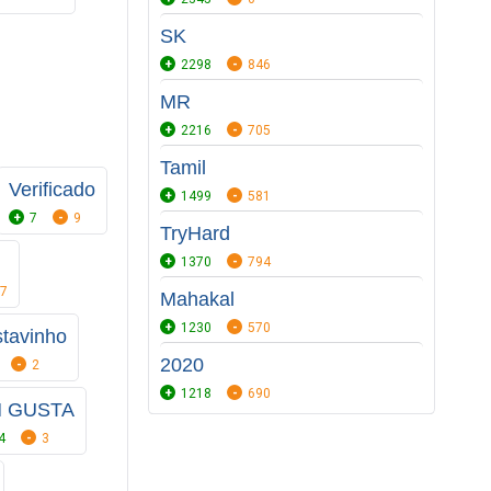
SK
2298
846
MR
2216
705
Tamil
Verificado
1499
581
7
9
TryHard
1370
794
7
Mahakal
1230
570
tavinho
2020
2
1218
690
M GUSTA
4
3