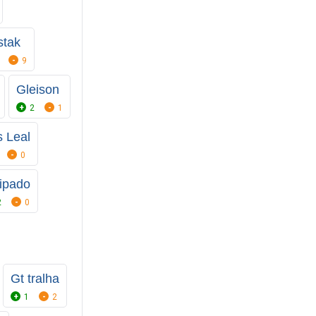
stak
9
Gleison
2
1
s Leal
0
ipado
2
0
Gt tralha
1
2