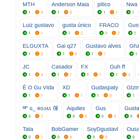
MTH
Anderson Maia
pitico
Nwa
1
0
1
0
1
1
1
Luiz gustavo
gusta único
FRACO
Gus
1
1
1
2
1
2
1
ELGUXTA
Gai q27
Gustavo alves
Ghz
1
2
1
0
1
1
1
JC
Casador
FX
Guh ff
1
0
1
1
1
1
1
2
É O Gu Vida
XD
Gudaspaty
Gtzin
1
1
1
1
1
0
1
ᴹᴾ ɢ_ ʀᴏᴊᴀꜱ 㑮
Aquiles
Gus
Gust
0
7
0
0
0
0
0
Tata
BobGamer
SoyDgustavl
Ous
0
1
0
0
0
0
0