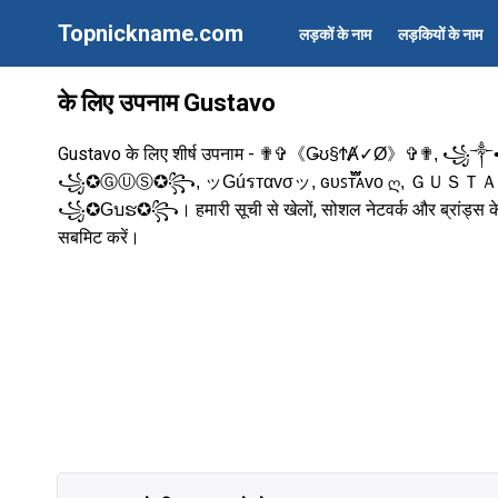
Topnickname.com
लड़कों के नाम
लड़कियों के नाम
के लिए उपनाम Gustavo
Gustavo के लिए शीर्ष उपनाम -
✟✞《Ǥʊ§ϮȺ✓Ø》✞✟, ꧁༒•
꧁✪ⒼⓊⓈ✪꧂, ッGúรтαvσッ, ɢᴜꜱᴛ፝֟፝֟ᴀᴠᴏ ღ, ＧＵＳＴＡＶＯ™ϟ
। हमारी सूची से खेलों, सोशल नेटवर्क और ब्रांड्स 
꧁✪Gบຮ✪꧂
सबमिट करें।