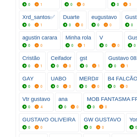
0
1
0
0
0
3
Xrd_santos✅
Duarte
eugustavo
Gust
0
1
0
0
0
0
0
agustin carara
Minha rola
V
Gus
0
0
0
1
0
0
0
Cristão
Ceifador
gst
Gustavo 08
0
1
0
0
0
1
0
1
GAY
UABO
MERD#
B4 FALCÃ
0
0
0
0
0
0
0
0
Vtr gustavo
ana
MOB FANTASMA FF
0
4
0
0
0
0
GUSTAVO OLIVEIRA
GW GUSTAVO
Yor
0
0
0
0