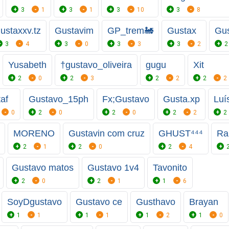
3
1
3
1
3
10
3
8
ustaxxv.tz
Gustavim
GP_trem🚂
Gustax
Gu
3
4
3
0
3
3
3
2
2
Yusabeth
†gustavo_oliveira
gugu
Xit
2
0
2
3
2
2
2
2
af
Gustavo_15ph
Fx;Gustavo
Gusta.xp
Luí
0
2
0
2
0
2
2
2
MORENO
Gustavin com cruz
GHUST⁴⁴⁴
Ra
2
1
2
0
2
4
Gustavo matos
Gustavo 1v4
Tavonito
2
0
2
1
1
6
SoyDgustavo
Gustavo ce
Gusthavo
Brayan
1
1
1
1
1
2
1
0