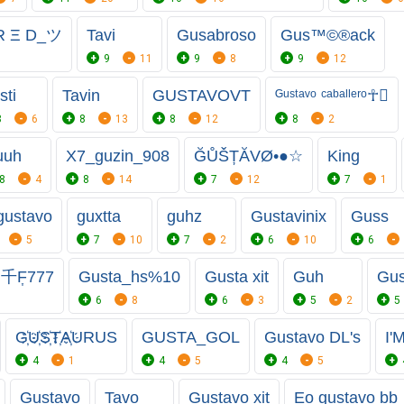
R Ξ D_ツ
Tavi
Gusabroso
Gus™©®ack
9
11
9
8
9
12
sti
Tavin
GUSTAVOㅤVT
ᴳᵘˢᵗᵃᵛᵒ ᶜᵃᵇᵃˡˡᵉʳᵒ☥
8
6
8
13
8
12
8
2
uuh
X7_guzin_908
ĞŮŠȚĂVØ•●☆
King
8
4
8
14
7
12
7
1
gustavo
guxtta
guhz
Gustavinix
Guss
5
7
10
7
2
6
10
6
Ⱥ.千F͎777
Gusta_hs%10
Gusta xit
Guh
Gus
6
8
6
3
5
2
5
G҉U҉S҉T҉A҉URUS
GUSTA_GOL
Gustavo DL's
I'
4
1
4
5
4
5
Gustavo
Tavo
Gustavo xit
Eo gustavo bb