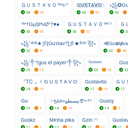
ＧＵＳＴＡＶＯ™ϟ⁷⁷
G҉U҉S҉T҉A҉V҉O҉
꧁✪G
58
40
55
56
55
™†Gμ§tªv∅°†♥♠
ＧＵＳＴＡＶＯ™⁷⁷
Ｇ
45
45
43
33
3
꧁༺★彡[Guรtav?]彡★༻꧂
⫷Guຮtⱥv
32
81
32
48
꧁⁣༒?gus el payer༒꧂
ᴳᵘˢᵗᵃᵛᵒ
Gu
23
10
23
18
2
『ᎢᏟ 』ᛋ G U S T A V O
Gustavito
ＧＵ
18
19
17
10
17
Gu
☞ӄɢռ»بيسطو࿐²⁴
Gussy
15
6
14
16
14
3
Guskz
Minha pika
Gzin ⁷⁷
Gusta
12
7
12
13
12
17
11