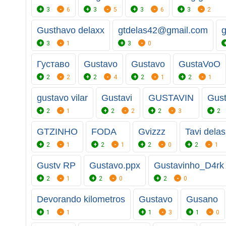
3
6
3
5
3
6
3
2
Gusthavo delaxx
gtdelas42@gmail.com
g
3
1
3
0
Густаво
Gustavo
Gustavo
GustaVoO
2
2
2
4
2
1
2
1
gustavo vilar
Gustavi
GUSTAVIN
Gust
2
1
2
2
2
3
2
GTZINHO
FODA
Gvizzz
Tavi delas
2
1
2
1
2
0
2
1
Gustv RP
Gustavo.ppx
Gustavinho_D4rk
2
1
2
0
2
0
Devorando kilometros
Gustavo
Gusano
1
1
1
3
1
0