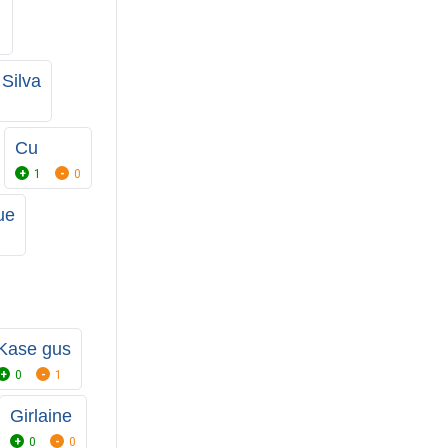
1
Silva
Cu
1
0
ue
Kase gus
0
1
Girlaine
0
0