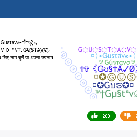
Ǥusτสv๏•༒꧂,
⁷⁷, G҉U҉S҉T҉A҉V҉O҉,
के लिए नाम चुनें या अपना उपनाम
200