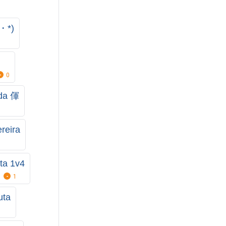
⁠*⁠)
n
0
ida 㑮
reira
ta 1v4
1
uta