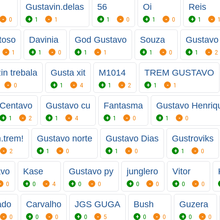
Gustavin.delas
56
Oi
Reis
0
1
1
1
0
1
0
1
toso
Davinia
God Gustavo
Souza
Gustavo 
1
1
0
1
1
1
0
1
2
in trebala
Gusta xit
M1014
TREM GUSTAVO
0
1
4
1
2
1
1
Centavo
Gustavo cu
Fantasma
Gustavo Henriq
1
2
1
4
1
0
1
0
.trem!
Gustavo norte
Gustavo Dias
Gustroviks
2
1
0
1
0
1
0
avo
Kase
Gustavo py
junglero
Vitor
0
0
4
0
0
0
0
0
0
ado
Carvalho
JGS GUGA
Bush
Guzera
0
0
0
0
5
0
0
0
0