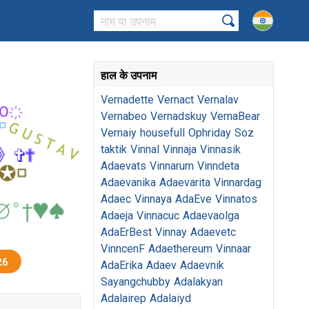
हाल के उपनाम
Vernadette
Vernact
Vernalav
Vernabeo
Vernadskuy
VernaBear
Vernaiy
housefull
Ophriday
Soz
taktik
Vinnal
Vinnaja
Vinnasik
Adaevats
Vinnarum
Vinndeta
Adaevanika
Adaevarita
Vinnardag
Adaec
Vinnaya
AdaEve
Vinnatos
Adaeja
Vinnacuc
Adaevaolga
AdaErBest
Vinnay
Adaevetc
VinncenF
Adaethereum
Vinnaar
26
AdaErika
Adaev
Adaevnik
Sayangchubby
Adalakyan
Adalairep
Adalaiyd