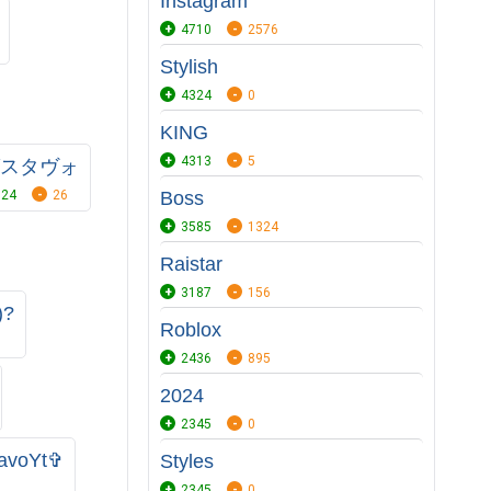
Instagram
4710
2576
Stylish
4324
0
KING
4313
5
スタヴォ
24
26
Boss
3585
1324
Raistar
3187
156
)?
Roblox
2436
895
2024
2345
0
voYtㅤ✞
Styles
2345
0