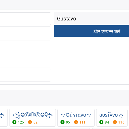
༒꧂
꧁✪ⒼⓊⓈ✪꧂
ッGúรтαvσッ
ɢᴜꜱᴛ፝֟፝֟ᴀᴠᴏ ღ
125
62
95
111
84
110