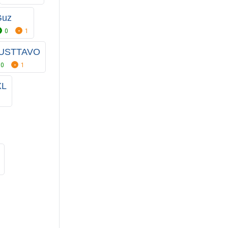
Guz
0
1
USTTAVO
0
1
XL