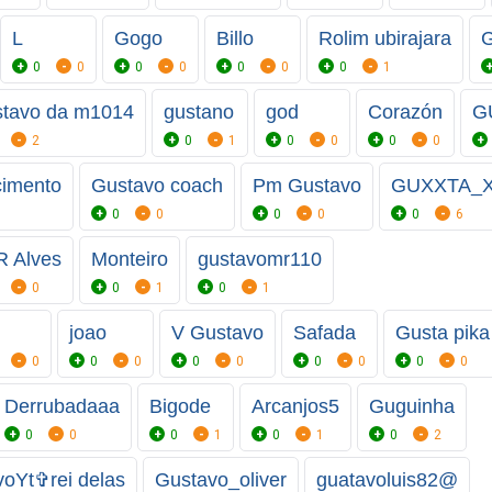
L
Gogo
Billo
Rolim ubirajara
0
0
0
0
0
0
0
1
tavo da m1014
gustano
god
Corazón
G
2
0
1
0
0
0
0
cimento
Gustavo coach
Pm Gustavo
GUXXTA_
0
0
0
0
0
6
 Alves
Monteiro
gustavomr110
0
0
1
0
1
joao
V Gustavo
Safada
Gusta pika
0
0
0
0
0
0
0
0
0
Derrubadaaa
Bigode
Arcanjos5
Guguinha
0
0
0
1
0
1
0
2
Ytㅤ✞rei delas
Gustavo_oliver
guatavoluis82@