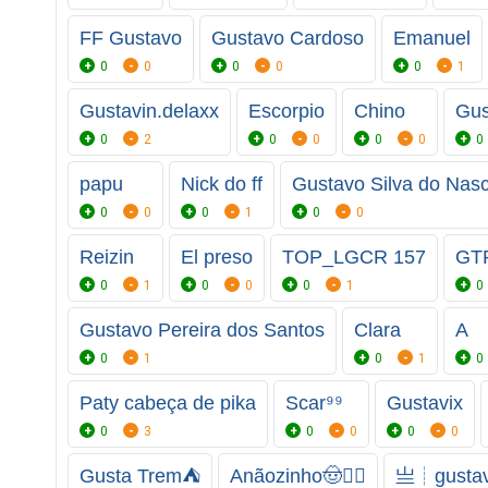
FF Gustavo
Gustavo Cardoso
Emanuel
0
0
0
0
0
1
Gustavin.delaxx
Escorpio
Chino
Gus
0
2
0
0
0
0
0
papu
Nick do ff
Gustavo Silva do Nas
0
0
0
1
0
0
Reizin
El preso
TOP_LGCR 157
GTR
0
1
0
0
0
1
0
Gustavo Pereira dos Santos
Clara
A
0
1
0
1
0
Paty cabeça de pika
Scar⁹⁹
Gustavix
0
3
0
0
0
0
Gusta Trem⛺️
Anãozinho🤠✌🏼
亗┊gustavo