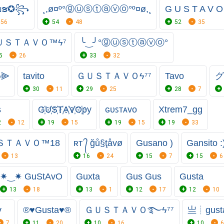
บຮ✪꧂
¸,ø¤º°ⓖⓤⓢⓣⓐⓥⓞ°º¤ø,¸
G U S T A V O
56
54
48
52
35
ＵＳＴＡＶＯ™ϟ⁷
╰‿╯°ⓖⓤⓢⓣⓐⓥⓞ°
5
26
33
32
๏⫸
tavito
ＧＵＳＴＡＶＯϟ⁷⁷
Tavo
グ
30
11
29
25
28
7
s
G҉U҉S҉T҉A҉V҉O҉py
ɢᴜꜱᴛᴀᴠᴏ
Xtrem7_gg
2
12
19
15
19
15
19
33
ＳＴＡＶＯ™18
ʀᴛ ᭄ ğů§ţåvø
Gusano )
Gansito :
13
16
24
15
7
15
6
✷‿✷ GuStAvO
Guxta
Gus Gus
Gusta
13
18
13
1
12
17
12
10
v
®♥Gusta♥®
ＧＵＳＴＡＶＯ࿐ϟ⁷⁷
亗┊gusta
7
11
20
10
16
10
6