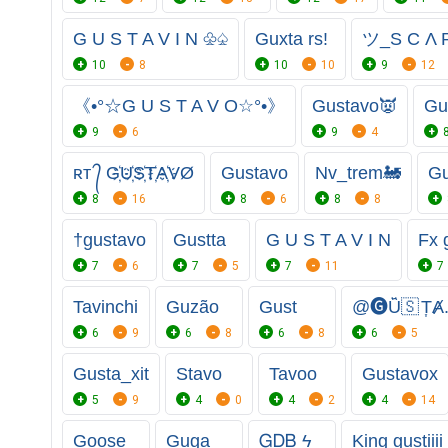
G U S T A V I N ♧♤
Guxta rs!
ツ_S C Λ 
10
8
10
10
9
12
《•°☆G U S T A V O☆°•》
Gustavo👿
Gu
9
6
9
4
ʀᴛ ᭄ G҉U҉S҉T҉A҉VØ
Gustavo
Nv_trem🚂
G
8
16
8
6
8
8
†gustavo
Gustta
G U S T A V I N
Fx 
7
6
7
5
7
11
7
Tavinchi
Guzão
Gust
@🅖︎Ȗ̈🇸 T͎
6
9
6
8
6
8
6
5
Gusta_xit
Stavo
Tavoo
Gustavox
5
9
4
0
4
2
4
14
Goose
Guga
ᏀᎠᏴ ϟ
King gustiiii