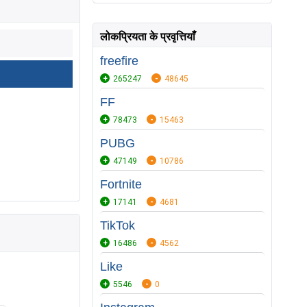
लोकप्रियता के प्रवृत्तियाँ
freefire
265247
48645
FF
78473
15463
PUBG
47149
10786
Fortnite
17141
4681
TikTok
16486
4562
Like
5546
0