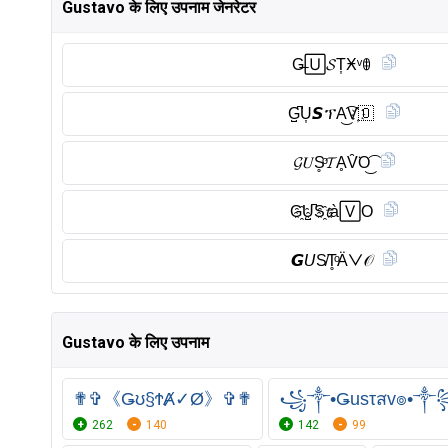
Gustavo के लिए उपनाम जेनरेटर
G̶🅄𝓢T͎Ӿᵛꂦ
G̺͆U͎𝙎ፕA͜͡V҉🇴
𝓖𝑈S̥ͦ𝓣ḀV̑̈O͜͡
G҈U̺͆S҈𝓽à🅅O
𝙂𝘜S̸T̥ͦÄᐯ𝒪
Gustavo के लिए उपनाम
✟✞《Ǥʊ§ϮȺ✓Ø》✞✟
꧁༒•Ǥusτสv๏•
262
140
142
99