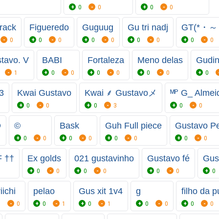
0
0
0
0
rack
Figueredo
Guguug
Gu tri nadj
GT(⁠*⁠・⁠～⁠・
0
0
0
0
0
0
0
0
0
tavo. V
BABI
Fortaleza
Meno delas
Gudi
1
0
0
0
0
0
0
0
3
Kwai Gustavo
Kwai ⸙ Gustavoメ
ᴹᴾ G_ Alme
0
0
0
3
0
0
O
©
Bask
Guh Full piece
Gustavo Pe
0
0
0
0
0
0
0
0
 ††
Ex golds
021 gustavinho
Gustavo fé
Gus
0
0
0
0
0
0
0
iichi
pelao
Gus xit 1v4
g
filho da p
0
0
0
1
0
1
0
0
0
0